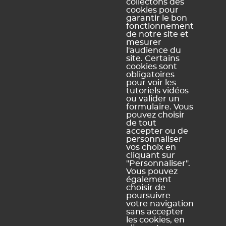
PRONOTE
collectons des
cookies pour
Familles
Offres d'emploi
PRONOTE
garantir le bon
fonctionnement
Partenaires
Contact
Primaire
de notre site et
Accessibilité :
PRONOTE
mesurer
l'audience du
Partiellement
Campus
site. Certains
conforme
cookies sont
obligatoires
Schéma
pour voir les
pluriannuel
tutoriels vidéos
d'accessibilité
ou valider un
numérique
formulaire. Vous
pouvez choisir
de tout
accepter ou de
personnaliser
vos choix en
Légal Sites internet
Légal produits
cliquant sur
"Personnaliser".
Mentions légales et
Conditions générales de
Vous pouvez
conditions générales
vente et d'utilisation
également
d'utilisation des sites web
choisir de
Dispositions relatives à la
poursuivre
Politique de confidentialité
protection des données
votre navigation
personnelles
sans accepter
Politique de gestion des
les cookies, en
cookies