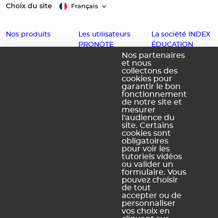
Choix du site
Français
Nos produits
Les utilisateurs
La société INDEX
PRONOTE
ÉDUCATION
EDT
Nos partenaires
et nous
Enseignants
Histoire
PRONOTE
collectons des
cookies pour
Familles
Offres d'emploi
PRONOTE
garantir le bon
Partenaires
Contact
fonctionnement
Primaire
de notre site et
Accessibilité :
PRONOTE
mesurer
l'audience du
Partiellement
Campus
site. Certains
conforme
cookies sont
obligatoires
Schéma
pour voir les
pluriannuel
tutoriels vidéos
d'accessibilité
ou valider un
numérique
formulaire. Vous
pouvez choisir
de tout
accepter ou de
personnaliser
vos choix en
Légal Sites internet
Légal produits