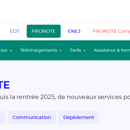
EDT
PRONOTE
ENEJ
PRONOTE Cam
tion
Téléchargements
Tarifs
Assistance & for
TE
puis la rentrée 2025, de nouveaux services 
e
Communication
Déploiement