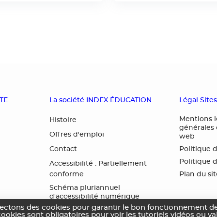
OTE
La société INDEX ÉDUCATION
Légal Site
Mentions l
Histoire
générales d
Offres d'emploi
web
Contact
Politique 
Politique 
Accessibilité : Partiellement
conforme
Plan du si
Schéma pluriannuel
d'accessibilité numérique
lectons des cookies pour garantir le bon fonctionnement de
cookies sont obligatoires pour voir les tutoriels vidéos ou v