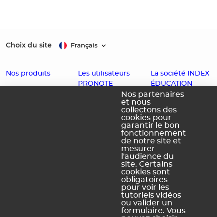
Choix du site
Français
Nos produits
Les utilisateurs
La société INDEX
PRONOTE
ÉDUCATION
EDT
Nos partenaires
et nous
Enseignants
Histoire
PRONOTE
collectons des
cookies pour
Familles
Offres d'emploi
PRONOTE
garantir le bon
Partenaires
Contact
fonctionnement
Primaire
de notre site et
Accessibilité :
PRONOTE
mesurer
l'audience du
Partiellement
Campus
site. Certains
conforme
cookies sont
obligatoires
Schéma
pour voir les
pluriannuel
tutoriels vidéos
d'accessibilité
ou valider un
numérique
formulaire. Vous