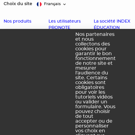
Choix du site
Français
Nos produits
Les utilisateurs
La société INDEX
PRONOTE
ÉDUCATION
EDT
Nos partenaires
et nous
Enseignants
Histoire
PRONOTE
collectons des
cookies pour
Familles
Offres d'emploi
PRONOTE
garantir le bon
fonctionnement
Partenaires
Contact
Primaire
de notre site et
Accessibilité :
PRONOTE
mesurer
l'audience du
Partiellement
Campus
site. Certains
conforme
cookies sont
obligatoires
Schéma
pour voir les
pluriannuel
tutoriels vidéos
d'accessibilité
ou valider un
numérique
formulaire. Vous
pouvez choisir
de tout
accepter ou de
personnaliser
vos choix en
Légal Sites internet
Légal produits